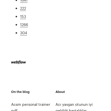
222
153
1266
304
On the blog
About
Acsm personal trainer
Acı yavşan otunun iyi
pdf
geldiği hastalıklar